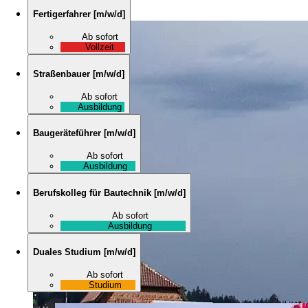
Fertigerfahrer
[
m/w/d
]
Ab sofort
Vollzeit
Straßenbauer
[
m/w/d
]
Ab sofort
Ausbildung
Baugeräteführer
[
m/w/d
]
Ab sofort
Ausbildung
Berufskolleg für Bautechnik
[
m/w/d
]
Ab sofort
Ausbildung
Duales Studium
[
m/w/d
]
Ab sofort
Studium