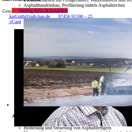
Asphalthandeinbau, Profilierung mittels Asphaltrechen
Weitere Infos & bewerben
Geschäftsleitung
karl.rath@rath-bau.de
07456 91590 –
25
vCard
Aufgaben
Bedienung und Steuerung von Asphaltfertigern