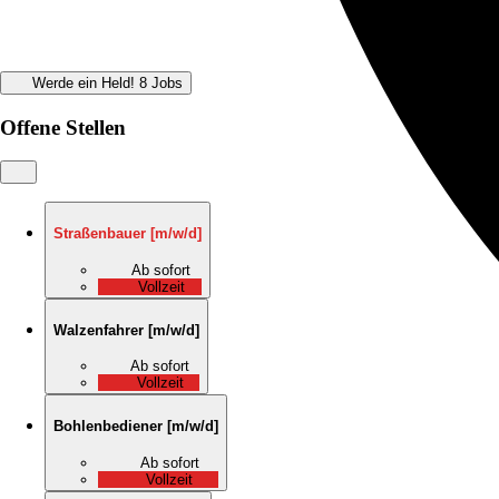
Werde ein Held!
8 Jobs
Offene Stellen
Straßenbauer
[
m/w/d
]
Ab sofort
Vollzeit
Walzenfahrer
[
m/w/d
]
Ab sofort
Vollzeit
Bohlenbediener
[
m/w/d
]
Ab sofort
Vollzeit