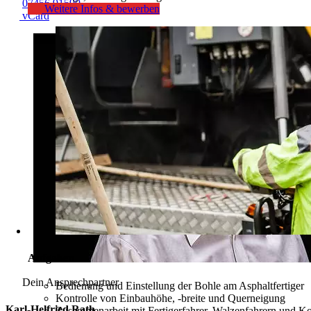
07456 91590
Weitere Infos & bewerben
vCard
Aufgaben
Dein Ansprechpartner
Bedienung und Einstellung der Bohle am Asphaltfertiger
Kontrolle von Einbauhöhe, -breite und Querneigung
Karl-Helfried
Rath
Zusammenarbeit mit Fertigerfahrer, Walzenfahrern und K