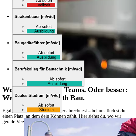
Ab sofort
Vollzeit
Straßenbauer
[
m/w/d
]
Ab sofort
Ausbildung
Baugeräteführer
[
m/w/d
]
Ab sofort
Ausbildung
Berufskolleg für Bautechnik
[
m/w/d
]
Ab sofort
Ausbildung
Werde Teil unseres Teams.
Oder besser:
Duales Studium
[
m/w/d
]
Werde Held bei Rath Bau.
Ab sofort
Studium
Egal, ob du baggerst, planst oder abrechnest – bei uns findest du
einen Platz, an dem dein Können zählt. Hier siehst du, wo wir
gerade Verstärkung suchen.