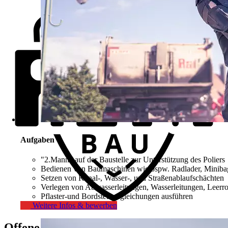
Aufgaben
"2.Mann" auf der Baustelle zur Unterstützung des Poliers
Bedienen von Baumaschinen wie bspw. Radlader, Minibag
Setzen von Kanal-, Wasser-, und Straßenablaufschächten
Verlegen von Abwasserleitungen, Wasserleitungen, Leerr
Pflaster-und Bordsteinangleichungen ausführen
Weitere Infos & bewerben
Offene Jobs