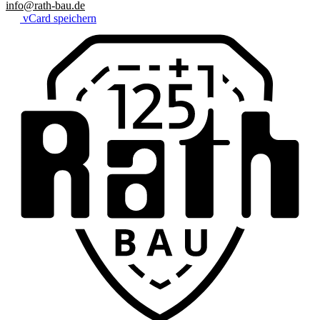
info@rath-bau.de
vCard speichern