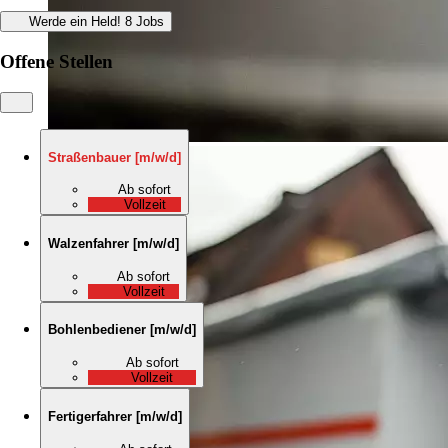
Werde ein Held!
8 Jobs
Offene Stellen
Straßenbauer
[
m/w/d
]
Ab sofort
Vollzeit
Walzenfahrer
[
m/w/d
]
Ab sofort
Vollzeit
Bohlenbediener
[
m/w/d
]
Ab sofort
Vollzeit
Fertigerfahrer
[
m/w/d
]