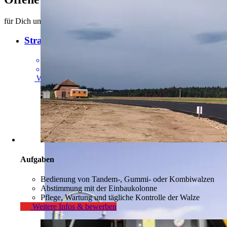
für Dich und Deine Zukunft
Straßenbauer
[
m/w/d
]
Ab sofort
Vollzeit
Weitere Infos & bewerben
Aufgaben
Bedienung von Tandem-, Gummi- oder Kombiwalzen
Abstimmung mit der Einbaukolonne
Pflege, Wartung und tägliche Kontrolle der Walze
Weitere Infos & bewerben