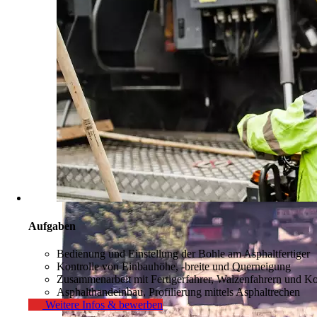
Aufgaben
Bedienung und Einstellung der Bohle am Asphaltfertiger
Kontrolle von Einbauhöhe, -breite und Querneigung
Zusammenarbeit mit Fertigerfahrer, Walzenfahrern und K
Asphalthandeinbau, Profilierung mittels Asphaltrechen
Weitere Infos & bewerben