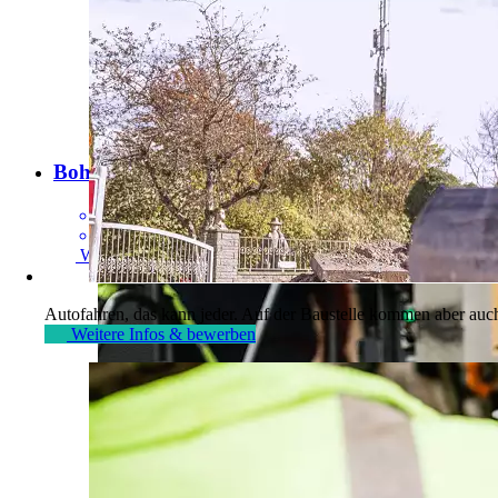
Bohlenbediener
[
m/w/d
]
Ab sofort
Vollzeit
Weitere Infos & bewerben
Autofahren, das kann jeder. Auf der Baustelle kommen aber auch
Weitere Infos & bewerben